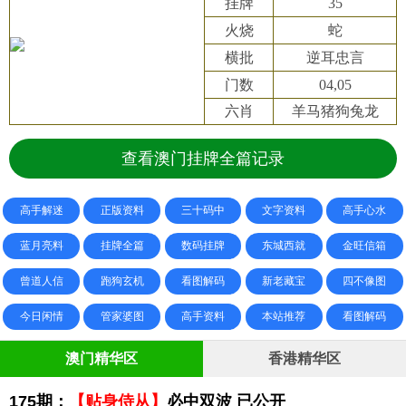
挂牌
35
火烧
蛇
横批
逆耳忠言
门数
04,05
六肖
羊马猪狗兔龙
查看澳门挂牌全篇记录
高手解迷
正版资料
三十码中
文字资料
高手心水
蓝月亮料
挂牌全篇
数码挂牌
东城西就
金旺信箱
曾道人信
跑狗玄机
看图解码
新老藏宝
四不像图
今日闲情
管家婆图
高手资料
本站推荐
看图解码
澳门精华区
香港精华区
175期：
【贴身侍从】
必中双波 已公开