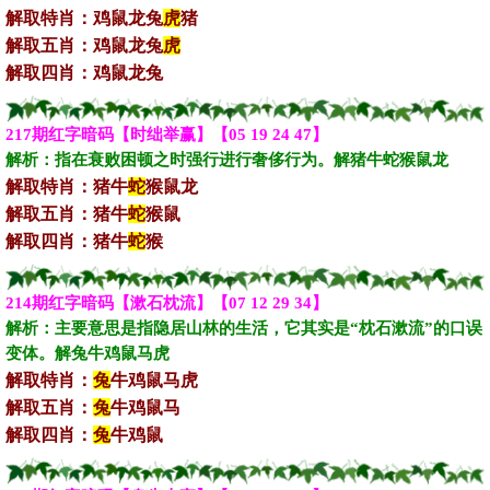
解取特肖：鸡鼠龙兔
虎
猪
解取五肖：鸡鼠龙兔
虎
解取四肖：鸡鼠龙兔
217期红字暗码【时绌举赢】【05 19 24 47】
解析：‌‌指在衰败困顿之时强行进行奢侈行为。解猪牛蛇猴鼠龙‌‌‌‌‌‌‌
解取特肖：猪牛
蛇
猴鼠龙
解取五肖：猪牛
蛇
猴鼠
解取四肖：猪牛
蛇
猴
214期红字暗码【漱石枕流】【07 12 29 34】
解析：‌‌主要意思是‌指隐居山林的生活‌，它其实是“枕石漱流”的口误
变体。解兔牛鸡鼠马虎‌‌‌‌‌‌‌
解取特肖：
兔
牛鸡鼠马虎
解取五肖：
兔
牛鸡鼠马
解取四肖：
兔
牛鸡鼠