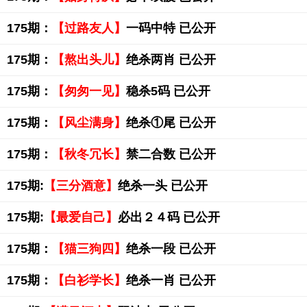
175期：
【过路友人】
一码中特 已公开
175期：
【熬出头儿】
绝杀两肖 已公开
175期：
【匆匆一见】
稳杀5码 已公开
175期：
【风尘满身】
绝杀①尾 已公开
175期：
【秋冬冗长】
禁二合数 已公开
175期:
【三分酒意】
绝杀一头 已公开
175期:
【最爱自己】
必出２４码 已公开
175期：
【猫三狗四】
绝杀一段 已公开
175期：
【白衫学长】
绝杀一肖 已公开