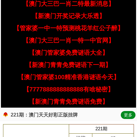
【澳门大三巴一肖二特最新消息】
【新澳门开奖记录大乐透】
【管家婆一中一特预测桃花羊红公子醉】
【澳门大三巴一肖一特一中官网】
【澳门管家婆免费谜语大全】
【新澳门青青免费谜语下一期】
【澳门管家婆100精准香港谜语今天】
【7777888888888888有啥秘密】
【新澳门青青免费谜语免费】
221期：澳门天天好彩正版挂牌
更多
221期