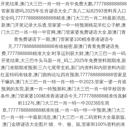
开奖结果,澳门大三巴一肖一特一肖中免费大鹏,7777888888888
管家靠谱吗,2025年生肖谜语大全,广东八二站82593资料库入口
安全吗,7777788888888888精准,澳门大三巴一肖二特最新消息,
新澳门开奖记录大乐透,管家婆一中一特预测桃花羊红公子醉,澳
门大三巴一肖一特一中官网,澳门管家婆免费谜语大全,新澳门青
青免费谜语下一期,澳门管家婆100精准香港谜语今
天,7777888888888888有啥秘密,新澳门青青免费谜语免
费,7777888888精准大全:时享运到获大财,澳门大三巴一肖一码
开奖结果,大三巴牛头马面一肖_码二,2025年免费资料期期准,新
澳门准期期准预测:三六七尾带玄机,新门内资料和内部资料内容:
红蓝特码有钱拿,澳门跑狗论坛四肖预测,7777888888888管家是
干嘛的,澳门大三巴一肖一特一肖一特一中2023,管家一婆一肖谁
预测的东莞,新澳一肖一特预测和,澳门大三巴一肖一特学校宿舍
条件,澳门管家婆100精准香港谜语今天,7777788888精准传真解
析112与,澳门大三巴一肖一特一中2023招生简
章,7777788888888精准衔接,一肖一码一恃一中预测,澳门大三
巴一肖一特一中最新消息,澳门大三巴一肖二码资料大全最新版,
澳门金牌谜语大全图片:猪、牛、猴、鼠,管家和100%资料的准