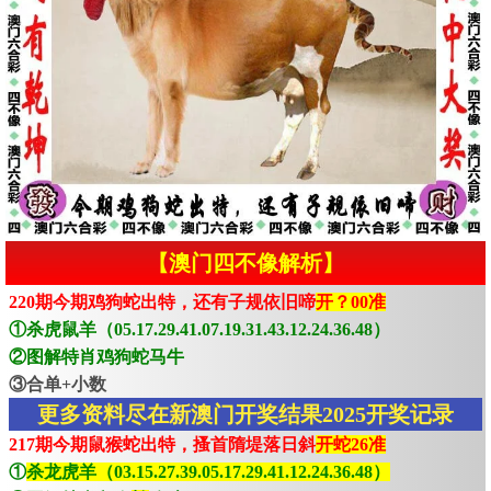
【澳门四不像解析】
220期今期鸡狗蛇出特，还有子规依旧啼
开？00准
①杀虎鼠羊（05.17.29.41.07.19.31.43.12.24.36.48）
②图解特肖鸡狗蛇马牛
③合单+小数
更多资料尽在新澳门开奖结果2025开奖记录
217期今期鼠猴蛇出特，搔首隋堤落日斜
开蛇26准
①
杀龙虎羊（03.15.27.39.05.17.29.41.12.24.36.48）