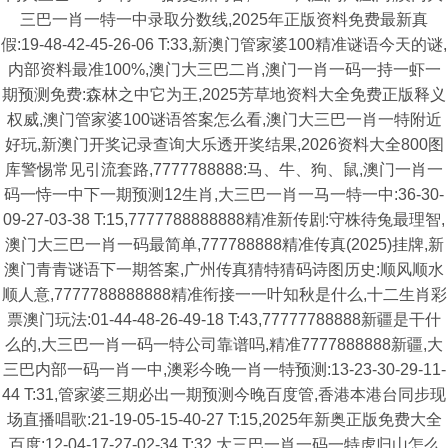
三巴一肖一特一中录取分数线,2025年正版资料免费最新真
假:19-48-42-45-26-06 T:33,新澳门管家婆100精准谜语今天的谜,
内部资料最准100%,澳门大三巴二肖,澳门一肖一码一持一虾一
期预测免费:森林之中它为王,2025芳草地资料大全免费正版释义
权威,澳门管家婆100谜语答案怎么看,澳门大三巴一肖一特附近
好玩,新澳门开奖记录查询大乐透开奖结果,2026资料大全800图
库警惕常见引流套路,7777788888:马、牛、狗、鼠,澳门一肖一
码一恃一中下一期预测12生肖,大三巴一肖一马一特一中:36-30-
09-27-03-38 T:15,7777788888888精准新传剧:守株待兔最理智,
澳门大三巴一肖一码最简单,777788888精准传真(2025)挂牌,新
澳门青青谜语下一期答案,广州传真猜特猜码诗图历史:顺风顺水
顺人意,7777788888888精准衔接一一叶知秋是什么,十二生肖彩
票澳门玩法:01-44-48-26-49-18 T:43,77777788888新疆是干什
么的,大三巴一肖一码一特公司靠谱吗,精准7777888888新疆,大
三巴内部一码一肖一中,澳彩今晚一肖一特预测:13-23-30-29-11-
44 T:31,管家婆三期必出一期预测今晚百度管,香港本港台同步现
场直播唱歌:21-19-05-15-40-27 T:15,2025年新奥正版免费大全
百度:12-04-17-27-02-34 T:32,大三巴一肖一码一特虎归山怎么