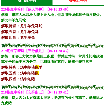
澳门红字肖
香港红字肖
220期红字暗码【踢天弄井】【09 16 23 46】
解析：‌‌形容人本领极大能上天入地，也常用来调侃孩子顽皮捣蛋。
解龙牛羊兔马蛇‌‌‌‌‌‌‌
解取特肖：龙牛羊兔马蛇
解取五肖：龙牛羊兔马
解取四肖：龙牛羊兔
219期红字暗码【三分鼎足】【06 11 28 45】
解析：‌‌形容三方势力像鼎的三条腿一样并立对峙，常用来比喻政治
或竞争局面中三方分立、互相抗衡的状态。解鸡牛蛇猪鼠羊‌‌‌‌‌‌‌
解取特肖：鸡牛蛇猪
鼠
羊
解取五肖：鸡牛蛇猪
鼠
解取四肖：鸡牛蛇猪
218期红字暗码【忘乎所以】【04 12 39 41】
解析：‌‌指人因为太兴奋或太得意，把该有的分寸都忘了。解鸡鼠龙
兔虎猪‌‌‌‌‌‌‌