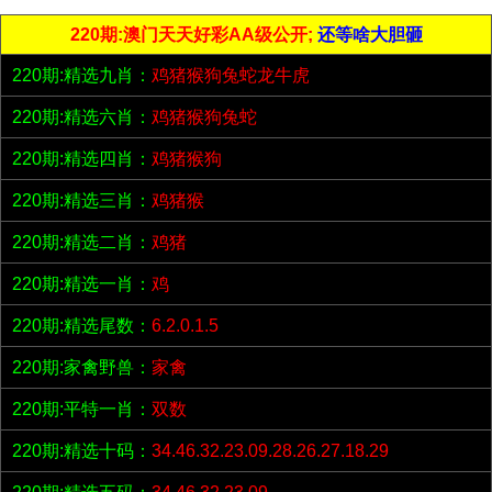
220期:澳门天天好彩AA级公开;
还等啥大胆砸
220期:精选九肖：
鸡猪猴狗兔蛇龙牛虎
220期:精选六肖：
鸡猪猴狗兔蛇
220期:精选四肖：
鸡猪猴狗
220期:精选三肖：
鸡猪猴
220期:精选二肖：
鸡猪
220期:精选一肖：
鸡
220期:精选尾数：
6.2.0.1.5
220期:家禽野兽：
家禽
220期:平特一肖：
双数
220期:精选十码：
34.46.32.23.09.28.26.27.18.29